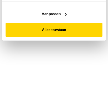
accepteert. Dit doe je door op "Alles toestaan" te klikken.
Liever geen cookies? Hou er dan rekening mee dat de
website niet optimaal functioneert.
Aanpassen
Alles toestaan