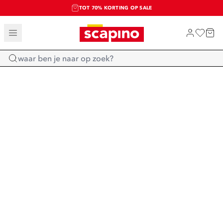
TOT 70% KORTING OP SALE
SALE: LAATSTE KANS!
SHOP NIEUW
Home