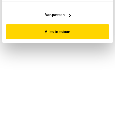
accepteert. Dit doe je door op "Alles toestaan" te klikken.
Liever geen cookies? Hou er dan rekening mee dat de
website niet optimaal functioneert.
Aanpassen
Alles toestaan