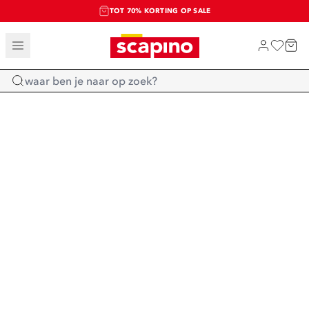
TOT 70% KORTING OP SALE
SALE: LAATSTE KANS!
SHOP NIEUW
Home