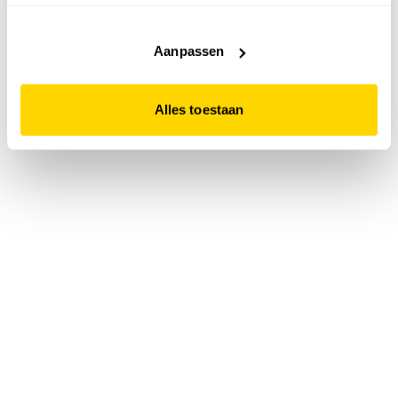
accepteert. Dit doe je door op "Alles toestaan" te klikken.
Liever geen cookies? Hou er dan rekening mee dat de
website niet optimaal functioneert.
Aanpassen
Alles toestaan