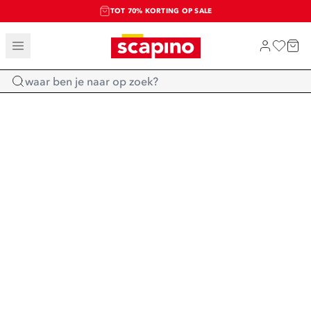
TOT 70% KORTING OP SALE
SALE: LAATSTE KANS!
SHOP NIEUW
Home