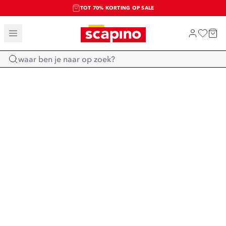
TOT 70% KORTING OP SALE
SALE: LAATSTE KANS!
SHOP NIEUW
Home