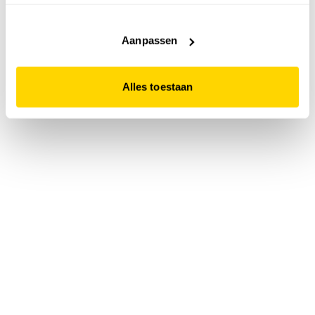
accepteert. Dit doe je door op "Alles toestaan" te klikken.
Liever geen cookies? Hou er dan rekening mee dat de
website niet optimaal functioneert.
Aanpassen
Alles toestaan