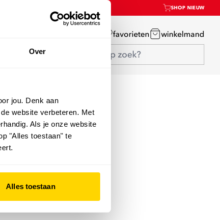
SHOP NIEUW
mijn account
favorieten
winkelmand
Over
oor jou. Denk aan
 de website verbeteren. Met
rhandig. Als je onze website
op "Alles toestaan" te
ert.
Alles toestaan