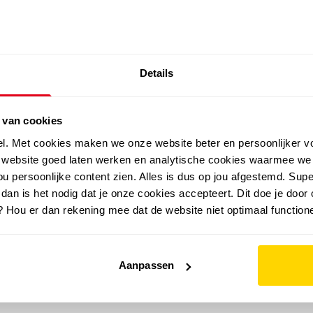
SALE: LAATSTE KANS!
Details
outdoor
zomer
merken
folder
sale
 van cookies
el. Met cookies maken we onze website beter en persoonlijker v
e website goed laten werken en analytische cookies waarmee we
u persoonlijke content zien. Alles is dus op jou afgestemd. Supe
 dan is het nodig dat je onze cookies accepteert. Dit doe je door 
? Hou er dan rekening mee dat de website niet optimaal functione
Aanpassen