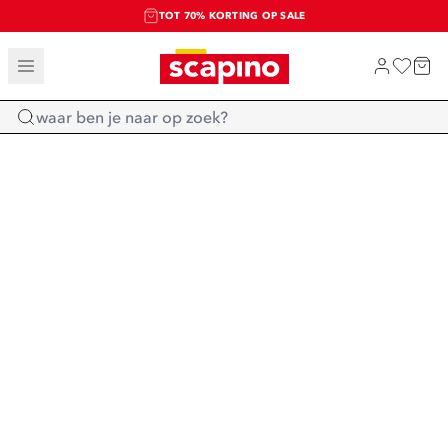
TOT 70% KORTING OP SALE
SALE: LAATSTE KANS!
SHOP NIEUW
Home