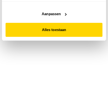
accepteert. Dit doe je door op "Alles toestaan" te klikken.
Liever geen cookies? Hou er dan rekening mee dat de
website niet optimaal functioneert.
Aanpassen
Alles toestaan