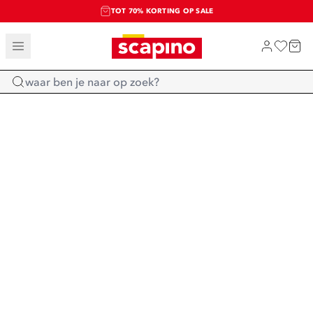
TOT 70% KORTING OP SALE
SALE: LAATSTE KANS!
SHOP NIEUW
Home