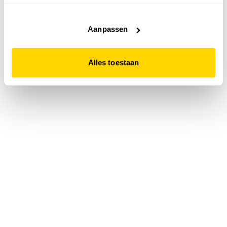
accepteert. Dit doe je door op "Alles toestaan" te klikken.
Liever geen cookies? Hou er dan rekening mee dat de
website niet optimaal functioneert.
Aanpassen
Alles toestaan