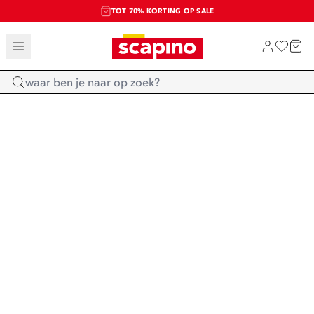
TOT 70% KORTING OP SALE
SALE: LAATSTE KANS!
SHOP NIEUW
Home