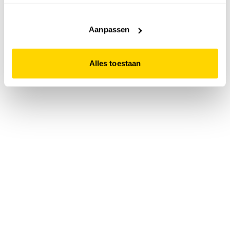
accepteert. Dit doe je door op "Alles toestaan" te klikken.
Liever geen cookies? Hou er dan rekening mee dat de
website niet optimaal functioneert.
Aanpassen
Alles toestaan