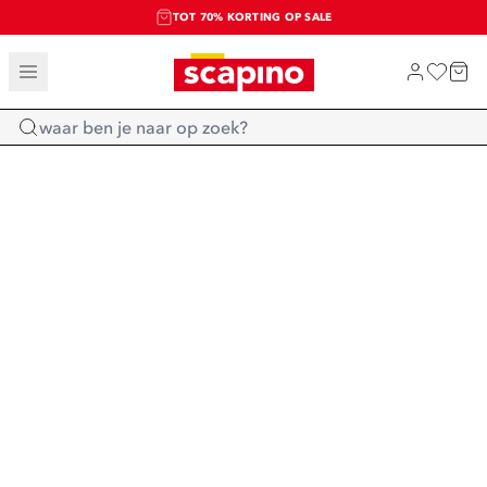
TOT 70% KORTING OP SALE
SALE: LAATSTE KANS!
SHOP NIEUW
Home