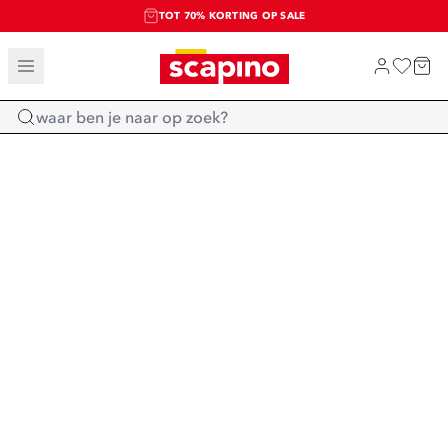
TOT 70% KORTING OP SALE
SALE: LAATSTE KANS!
SHOP NIEUW
Home