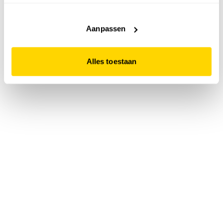
accepteert. Dit doe je door op "Alles toestaan" te klikken.
Liever geen cookies? Hou er dan rekening mee dat de
website niet optimaal functioneert.
Aanpassen
Alles toestaan