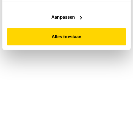
accepteert. Dit doe je door op "Alles toestaan" te klikken.
Liever geen cookies? Hou er dan rekening mee dat de
website niet optimaal functioneert.
Aanpassen
Alles toestaan