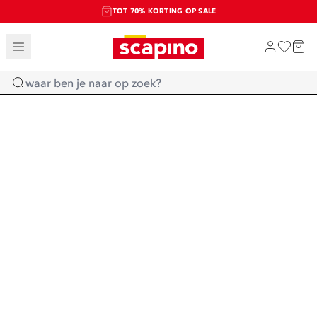
TOT 70% KORTING OP SALE
SALE: LAATSTE KANS!
SHOP NIEUW
Home