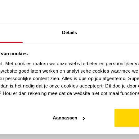
SALE: LAATSTE KANS!
Details
outdoor
zomer
merken
folder
sale
 van cookies
el. Met cookies maken we onze website beter en persoonlijker v
e website goed laten werken en analytische cookies waarmee we
u persoonlijke content zien. Alles is dus op jou afgestemd. Supe
 dan is het nodig dat je onze cookies accepteert. Dit doe je door 
? Hou er dan rekening mee dat de website niet optimaal functione
Aanpassen