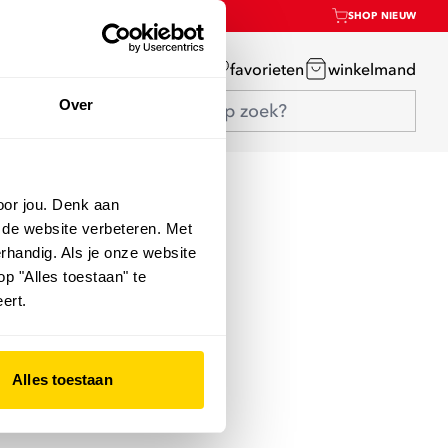
SHOP NIEUW
mijn account
favorieten
winkelmand
Over
oor jou. Denk aan
 de website verbeteren. Met
rhandig. Als je onze website
op "Alles toestaan" te
ert.
Alles toestaan