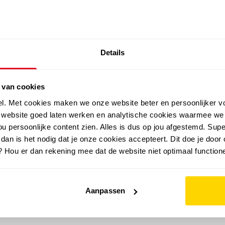
SALE: LAATSTE KANS!
Details
outdoor
zomer
merken
folder
sale
 van cookies
el. Met cookies maken we onze website beter en persoonlijker v
e website goed laten werken en analytische cookies waarmee we
u persoonlijke content zien. Alles is dus op jou afgestemd. Supe
 dan is het nodig dat je onze cookies accepteert. Dit doe je door 
? Hou er dan rekening mee dat de website niet optimaal functione
Aanpassen