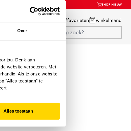
SHOP NIEUW
mijn account
favorieten
winkelmand
Over
oor jou. Denk aan
 de website verbeteren. Met
rhandig. Als je onze website
op "Alles toestaan" te
ert.
Alles toestaan