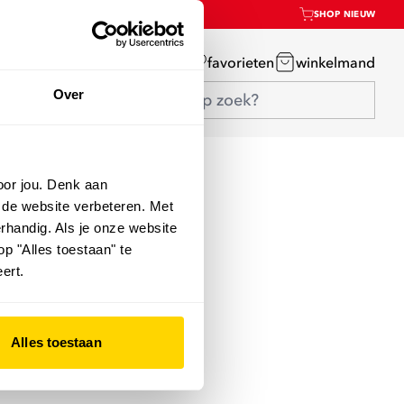
SHOP NIEUW
mijn account
favorieten
winkelmand
Over
oor jou. Denk aan
 de website verbeteren. Met
rhandig. Als je onze website
op "Alles toestaan" te
ert.
Alles toestaan