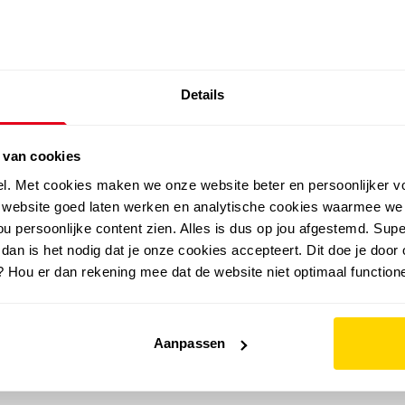
SALE: LAATSTE KANS!
Details
outdoor
zomer
merken
folder
sale
 van cookies
el. Met cookies maken we onze website beter en persoonlijker v
e website goed laten werken en analytische cookies waarmee we
u persoonlijke content zien. Alles is dus op jou afgestemd. Supe
 dan is het nodig dat je onze cookies accepteert. Dit doe je door 
? Hou er dan rekening mee dat de website niet optimaal functione
Aanpassen