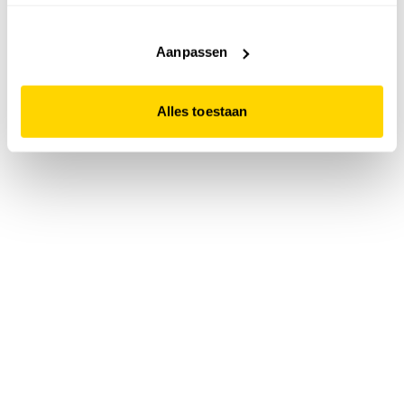
accepteert. Dit doe je door op "Alles toestaan" te klikken.
Liever geen cookies? Hou er dan rekening mee dat de
website niet optimaal functioneert.
Aanpassen
Alles toestaan