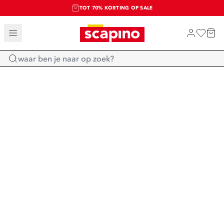
TOT 70% KORTING OP SALE
SALE: LAATSTE KANS!
SHOP NIEUW
Home