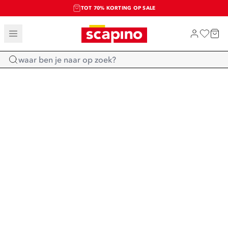
TOT 70% KORTING OP SALE
SALE: LAATSTE KANS!
SHOP NIEUW
Home