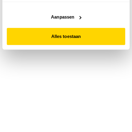
accepteert. Dit doe je door op "Alles toestaan" te klikken.
Liever geen cookies? Hou er dan rekening mee dat de
website niet optimaal functioneert.
Aanpassen
Alles toestaan