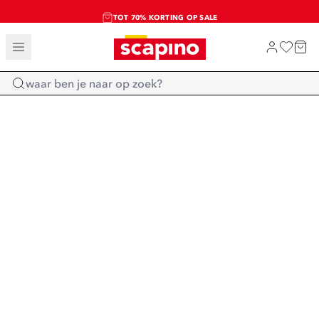
TOT 70% KORTING OP SALE
SALE: LAATSTE KANS!
SHOP NIEUW
Home