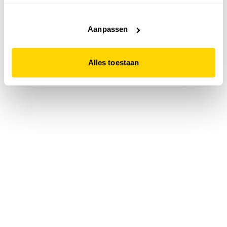
accepteert. Dit doe je door op "Alles toestaan" te klikken.
Liever geen cookies? Hou er dan rekening mee dat de
website niet optimaal functioneert.
Aanpassen
Alles toestaan