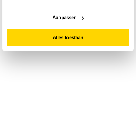
accepteert. Dit doe je door op "Alles toestaan" te klikken.
Liever geen cookies? Hou er dan rekening mee dat de
website niet optimaal functioneert.
Aanpassen
Alles toestaan