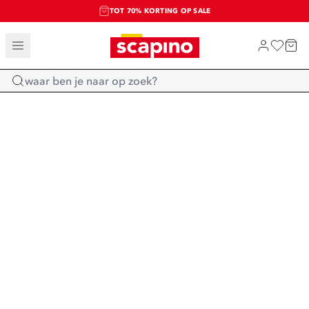
TOT 70% KORTING OP SALE
SALE: LAATSTE KANS!
SHOP NIEUW
Home