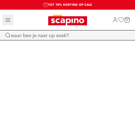
TOT 70% KORTING OP SALE
SALE: LAATSTE KANS!
SHOP NIEUW
Home