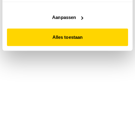
accepteert. Dit doe je door op "Alles toestaan" te klikken.
Liever geen cookies? Hou er dan rekening mee dat de
website niet optimaal functioneert.
Aanpassen
Alles toestaan