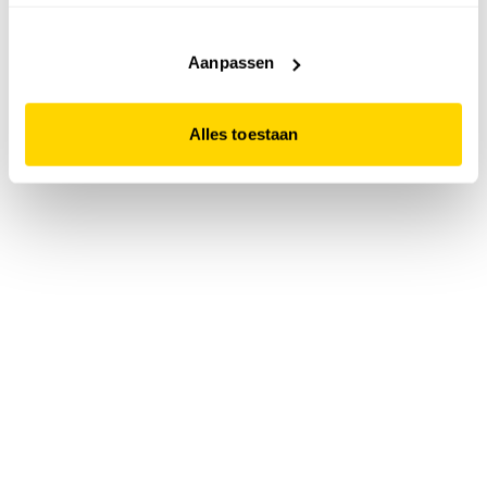
accepteert. Dit doe je door op "Alles toestaan" te klikken.
Liever geen cookies? Hou er dan rekening mee dat de
website niet optimaal functioneert.
Aanpassen
Alles toestaan