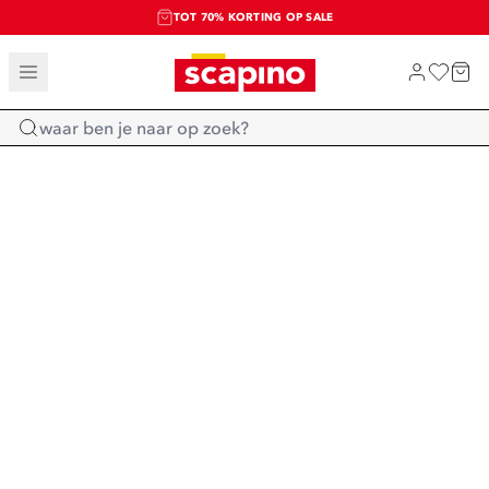
TOT 70% KORTING OP SALE
SALE: LAATSTE KANS!
SHOP NIEUW
Home