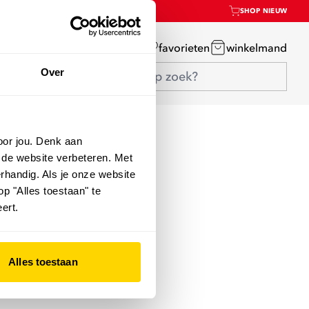
SHOP NIEUW
mijn account
favorieten
winkelmand
Over
oor jou. Denk aan
 de website verbeteren. Met
rhandig. Als je onze website
op "Alles toestaan" te
ert.
Alles toestaan