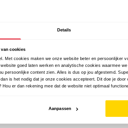
SALE: LAATSTE KANS!
Details
outdoor
zomer
merken
folder
sale
 van cookies
el. Met cookies maken we onze website beter en persoonlijker v
e website goed laten werken en analytische cookies waarmee we
u persoonlijke content zien. Alles is dus op jou afgestemd. Supe
 dan is het nodig dat je onze cookies accepteert. Dit doe je door 
? Hou er dan rekening mee dat de website niet optimaal functione
Aanpassen