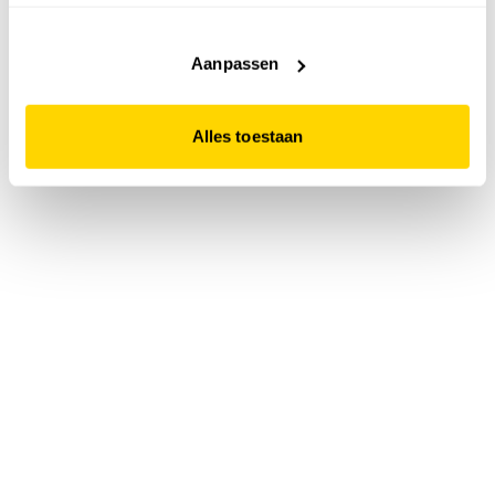
accepteert. Dit doe je door op "Alles toestaan" te klikken.
Liever geen cookies? Hou er dan rekening mee dat de
website niet optimaal functioneert.
Aanpassen
Alles toestaan