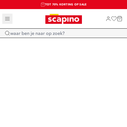
TOT 70% KORTING OP SALE
SALE: LAATSTE KANS!
SHOP NIEUW
Home