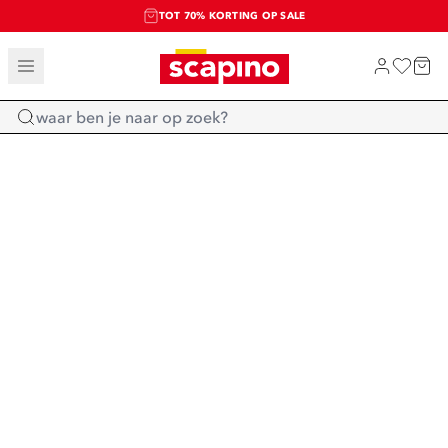
TOT 70% KORTING OP SALE
SALE: LAATSTE KANS!
SHOP NIEUW
Home