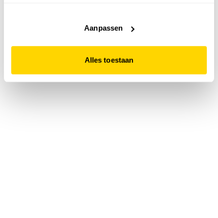
accepteert. Dit doe je door op "Alles toestaan" te klikken.
Liever geen cookies? Hou er dan rekening mee dat de
website niet optimaal functioneert.
Aanpassen
Alles toestaan