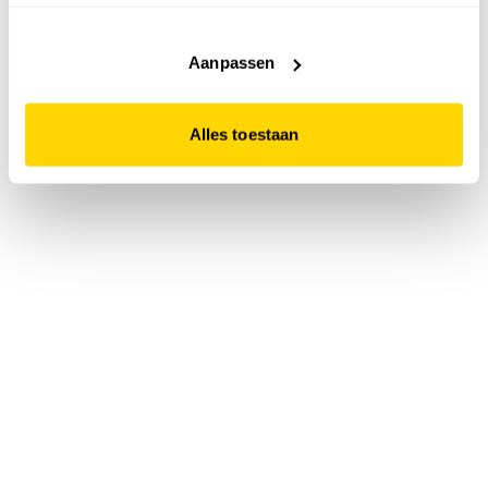
accepteert. Dit doe je door op "Alles toestaan" te klikken.
Liever geen cookies? Hou er dan rekening mee dat de
website niet optimaal functioneert.
Aanpassen
Alles toestaan