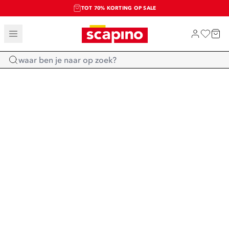
TOT 70% KORTING OP SALE
SALE: LAATSTE KANS!
SHOP NIEUW
Home