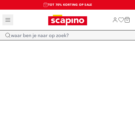
TOT 70% KORTING OP SALE
SALE: LAATSTE KANS!
SHOP NIEUW
Home