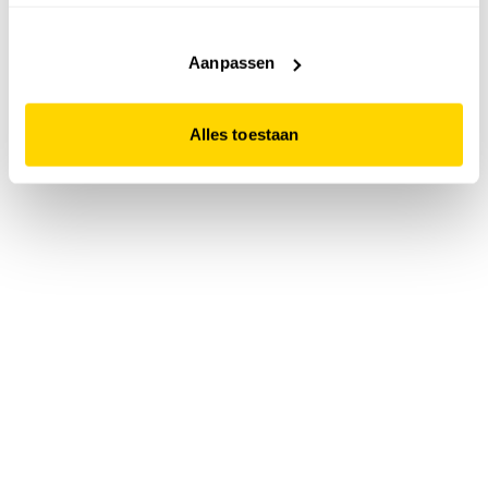
accepteert. Dit doe je door op "Alles toestaan" te klikken.
Liever geen cookies? Hou er dan rekening mee dat de
website niet optimaal functioneert.
Aanpassen
Alles toestaan