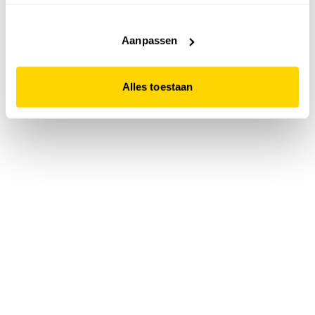
accepteert. Dit doe je door op "Alles toestaan" te klikken.
Liever geen cookies? Hou er dan rekening mee dat de
website niet optimaal functioneert.
Aanpassen
Alles toestaan