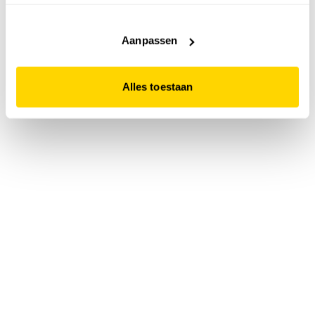
accepteert. Dit doe je door op "Alles toestaan" te klikken.
Liever geen cookies? Hou er dan rekening mee dat de
website niet optimaal functioneert.
Aanpassen
Alles toestaan