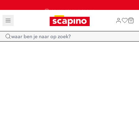
TOT 70% KORTING OP SALE
SALE: LAATSTE KANS!
SHOP NIEUW
Home