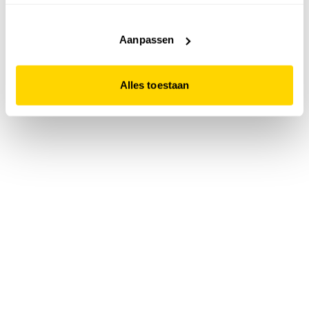
accepteert. Dit doe je door op "Alles toestaan" te klikken.
Liever geen cookies? Hou er dan rekening mee dat de
website niet optimaal functioneert.
Aanpassen
Alles toestaan