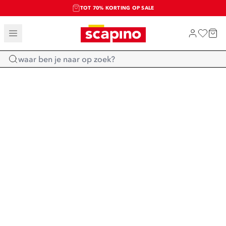
TOT 70% KORTING OP SALE
SALE: LAATSTE KANS!
SHOP NIEUW
Home