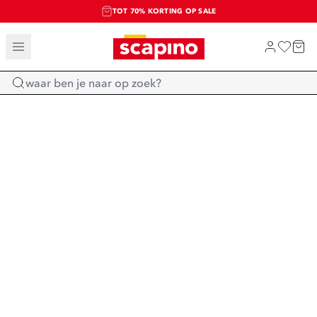
TOT 70% KORTING OP SALE
SALE: LAATSTE KANS!
SHOP NIEUW
Home