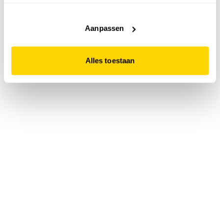
accepteert. Dit doe je door op "Alles toestaan" te klikken.
Liever geen cookies? Hou er dan rekening mee dat de
website niet optimaal functioneert.
Aanpassen
Alles toestaan