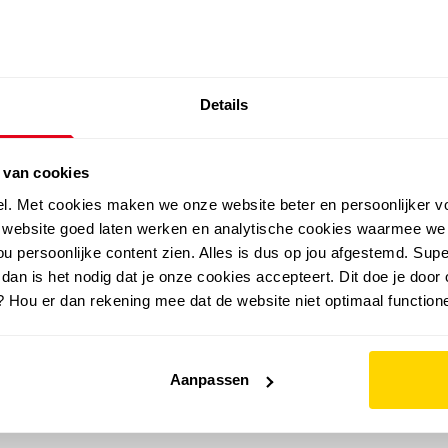
SALE: LAATSTE KANS!
Details
outdoor
zomer
merken
folder
sale
 van cookies
el. Met cookies maken we onze website beter en persoonlijker v
e website goed laten werken en analytische cookies waarmee we
u persoonlijke content zien. Alles is dus op jou afgestemd. Supe
 dan is het nodig dat je onze cookies accepteert. Dit doe je door 
? Hou er dan rekening mee dat de website niet optimaal functione
Aanpassen