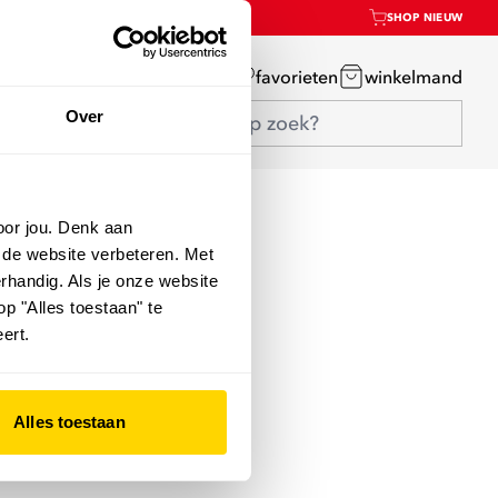
SHOP NIEUW
mijn account
favorieten
winkelmand
Over
oor jou. Denk aan
 de website verbeteren. Met
rhandig. Als je onze website
op "Alles toestaan" te
ert.
Alles toestaan