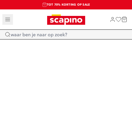
TOT 70% KORTING OP SALE
SALE: LAATSTE KANS!
SHOP NIEUW
Home