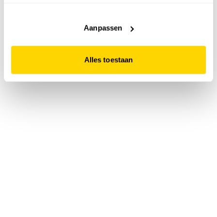
accepteert. Dit doe je door op "Alles toestaan" te klikken.
Liever geen cookies? Hou er dan rekening mee dat de
website niet optimaal functioneert.
Aanpassen
Alles toestaan