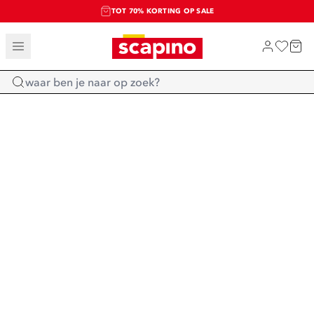
TOT 70% KORTING OP SALE
SALE: LAATSTE KANS!
SHOP NIEUW
Home