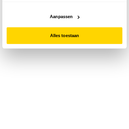
accepteert. Dit doe je door op "Alles toestaan" te klikken.
Liever geen cookies? Hou er dan rekening mee dat de
website niet optimaal functioneert.
Aanpassen
Alles toestaan