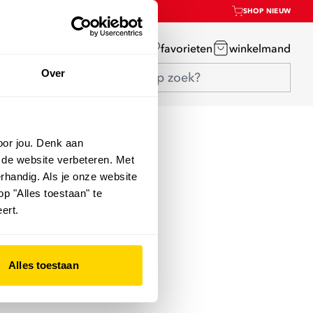
SHOP NIEUW
mijn account
favorieten
winkelmand
Over
oor jou. Denk aan
 de website verbeteren. Met
rhandig. Als je onze website
op "Alles toestaan" te
ert.
Alles toestaan