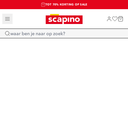
TOT 70% KORTING OP SALE
SALE: LAATSTE KANS!
SHOP NIEUW
Home