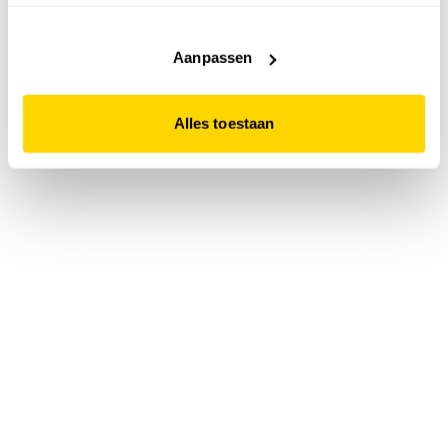
accepteert. Dit doe je door op "Alles toestaan" te klikken.
Liever geen cookies? Hou er dan rekening mee dat de
website niet optimaal functioneert.
Aanpassen
Alles toestaan