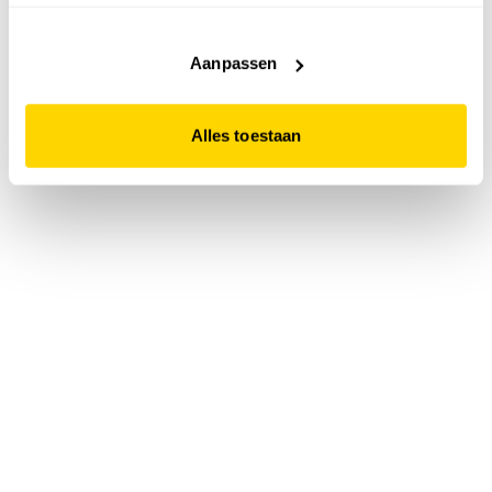
accepteert. Dit doe je door op "Alles toestaan" te klikken.
Liever geen cookies? Hou er dan rekening mee dat de
website niet optimaal functioneert.
Aanpassen
Alles toestaan