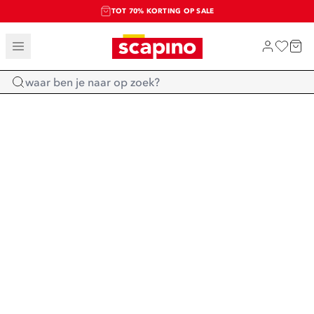
TOT 70% KORTING OP SALE
SALE: LAATSTE KANS!
SHOP NIEUW
Home