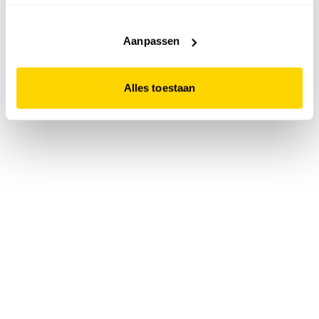
accepteert. Dit doe je door op "Alles toestaan" te klikken.
Liever geen cookies? Hou er dan rekening mee dat de
website niet optimaal functioneert.
Aanpassen
Alles toestaan