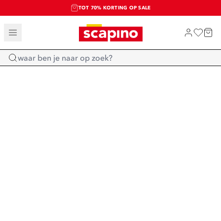
TOT 70% KORTING OP SALE
SALE: LAATSTE KANS!
SHOP NIEUW
Home