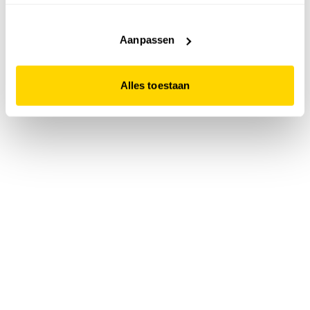
accepteert. Dit doe je door op "Alles toestaan" te klikken.
Liever geen cookies? Hou er dan rekening mee dat de
website niet optimaal functioneert.
Aanpassen
Alles toestaan