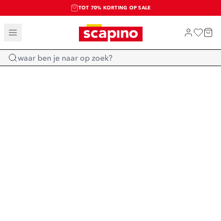
TOT 70% KORTING OP SALE
SALE: LAATSTE KANS!
SHOP NIEUW
Home