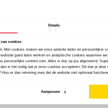
SALE: LAATSTE KANS!
Details
outdoor
zomer
merken
folder
sale
 van cookies
el. Met cookies maken we onze website beter en persoonlijker v
e website goed laten werken en analytische cookies waarmee we
u persoonlijke content zien. Alles is dus op jou afgestemd. Supe
 dan is het nodig dat je onze cookies accepteert. Dit doe je door 
? Hou er dan rekening mee dat de website niet optimaal functione
Aanpassen