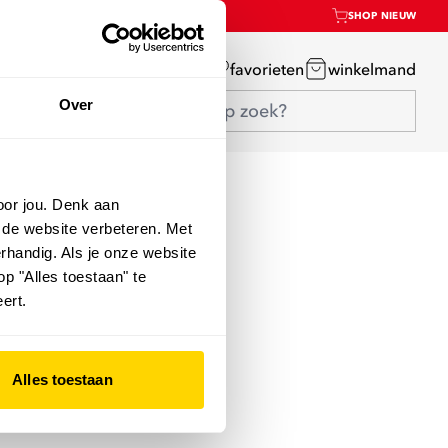
SHOP NIEUW
mijn account
favorieten
winkelmand
Over
oor jou. Denk aan
 de website verbeteren. Met
rhandig. Als je onze website
op "Alles toestaan" te
ert.
Alles toestaan