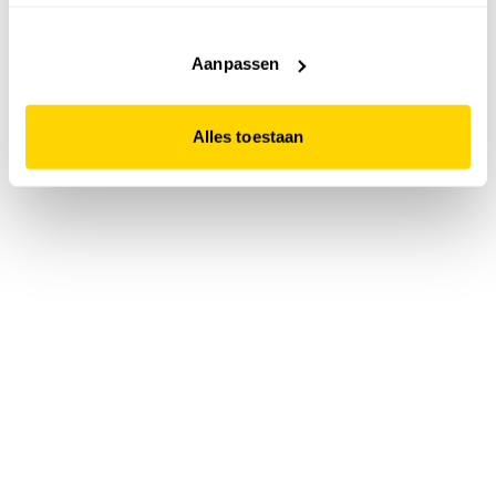
accepteert. Dit doe je door op "Alles toestaan" te klikken.
Liever geen cookies? Hou er dan rekening mee dat de
website niet optimaal functioneert.
Aanpassen
Alles toestaan