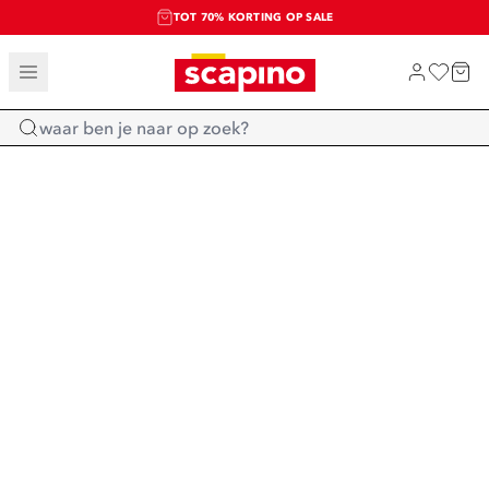
TOT 70% KORTING OP SALE
SALE: LAATSTE KANS!
SHOP NIEUW
Home