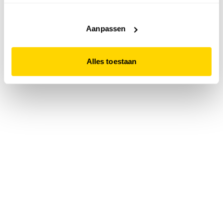
accepteert. Dit doe je door op "Alles toestaan" te klikken.
Liever geen cookies? Hou er dan rekening mee dat de
website niet optimaal functioneert.
Aanpassen
Alles toestaan