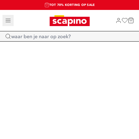
TOT 70% KORTING OP SALE
SALE: LAATSTE KANS!
SHOP NIEUW
Home