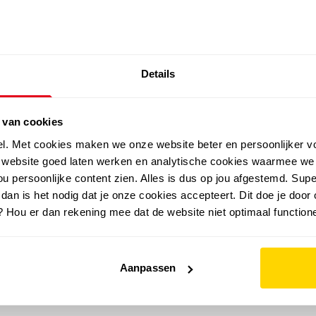
SALE: LAATSTE KANS!
Details
outdoor
zomer
merken
folder
sale
 van cookies
el. Met cookies maken we onze website beter en persoonlijker v
e website goed laten werken en analytische cookies waarmee we
u persoonlijke content zien. Alles is dus op jou afgestemd. Supe
 dan is het nodig dat je onze cookies accepteert. Dit doe je door 
? Hou er dan rekening mee dat de website niet optimaal functione
Aanpassen