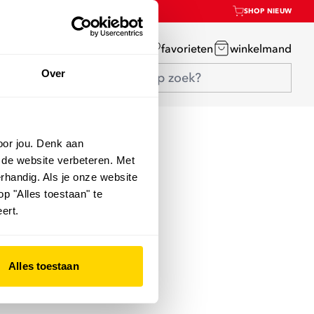
SHOP NIEUW
mijn account
favorieten
winkelmand
Over
oor jou. Denk aan
 de website verbeteren. Met
rhandig. Als je onze website
op "Alles toestaan" te
ert.
Alles toestaan