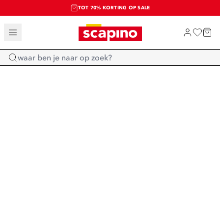
TOT 70% KORTING OP SALE
SALE: LAATSTE KANS!
SHOP NIEUW
Home