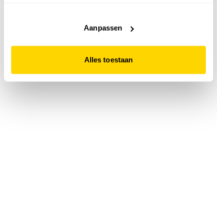
accepteert. Dit doe je door op "Alles toestaan" te klikken.
Liever geen cookies? Hou er dan rekening mee dat de
website niet optimaal functioneert.
Aanpassen
Alles toestaan