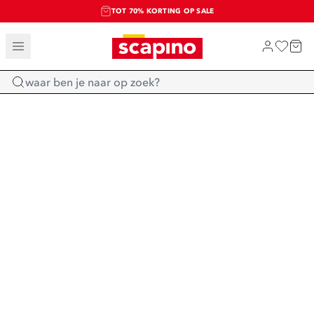
TOT 70% KORTING OP SALE
SALE: LAATSTE KANS!
SHOP NIEUW
Home