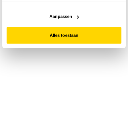
accepteert. Dit doe je door op "Alles toestaan" te klikken.
Liever geen cookies? Hou er dan rekening mee dat de
website niet optimaal functioneert.
Aanpassen
Alles toestaan