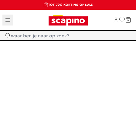
TOT 70% KORTING OP SALE
SALE: LAATSTE KANS!
SHOP NIEUW
Home