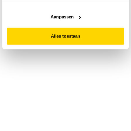
accepteert. Dit doe je door op "Alles toestaan" te klikken.
Liever geen cookies? Hou er dan rekening mee dat de
website niet optimaal functioneert.
Aanpassen
Alles toestaan