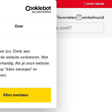
SHOP NIEUW
mijn account
favorieten
winkelmand
Over
oor jou. Denk aan
 de website verbeteren. Met
rhandig. Als je onze website
op "Alles toestaan" te
ert.
Alles toestaan