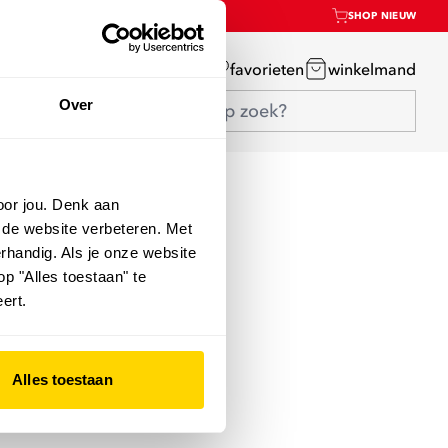
SHOP NIEUW
mijn account
favorieten
winkelmand
Over
oor jou. Denk aan
 de website verbeteren. Met
rhandig. Als je onze website
op "Alles toestaan" te
ert.
Alles toestaan