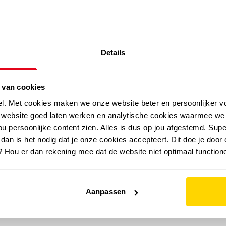
SALE: LAATSTE KANS!
Details
outdoor
zomer
merken
folder
sale
 van cookies
el. Met cookies maken we onze website beter en persoonlijker v
e website goed laten werken en analytische cookies waarmee we
u persoonlijke content zien. Alles is dus op jou afgestemd. Supe
 dan is het nodig dat je onze cookies accepteert. Dit doe je door 
? Hou er dan rekening mee dat de website niet optimaal functione
Aanpassen