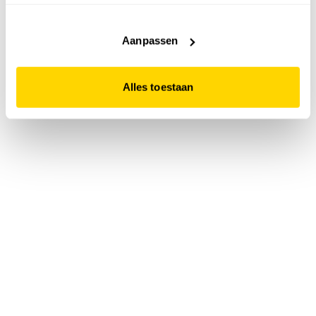
accepteert. Dit doe je door op "Alles toestaan" te klikken.
Liever geen cookies? Hou er dan rekening mee dat de
website niet optimaal functioneert.
Aanpassen
Alles toestaan