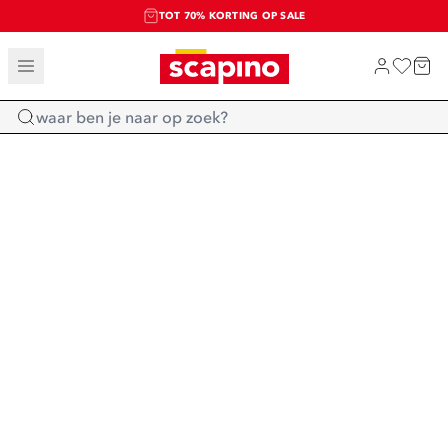
TOT 70% KORTING OP SALE
SALE: LAATSTE KANS!
SHOP NIEUW
Home