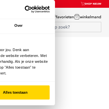
SHOP NIEUW
mijn account
favorieten
winkelmand
Over
oor jou. Denk aan
 de website verbeteren. Met
rhandig. Als je onze website
op "Alles toestaan" te
ert.
Alles toestaan