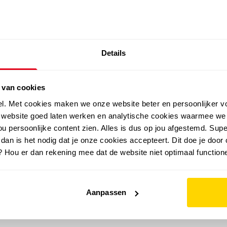
SALE: LAATSTE KANS!
Details
outdoor
zomer
merken
folder
sale
 van cookies
el. Met cookies maken we onze website beter en persoonlijker v
e website goed laten werken en analytische cookies waarmee we
u persoonlijke content zien. Alles is dus op jou afgestemd. Supe
 dan is het nodig dat je onze cookies accepteert. Dit doe je door 
? Hou er dan rekening mee dat de website niet optimaal functione
Aanpassen