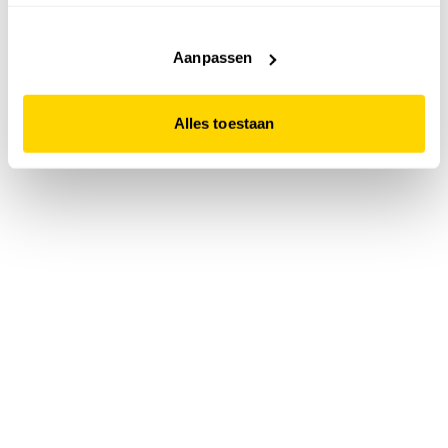
accepteert. Dit doe je door op "Alles toestaan" te klikken.
Liever geen cookies? Hou er dan rekening mee dat de
website niet optimaal functioneert.
Aanpassen
Alles toestaan