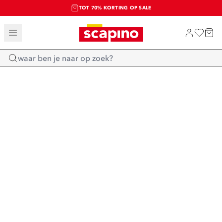
TOT 70% KORTING OP SALE
SALE: LAATSTE KANS!
SHOP NIEUW
Home