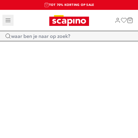
TOT 70% KORTING OP SALE
SALE: LAATSTE KANS!
SHOP NIEUW
Home