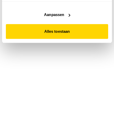
accepteert. Dit doe je door op "Alles toestaan" te klikken.
Liever geen cookies? Hou er dan rekening mee dat de
website niet optimaal functioneert.
Aanpassen
Alles toestaan